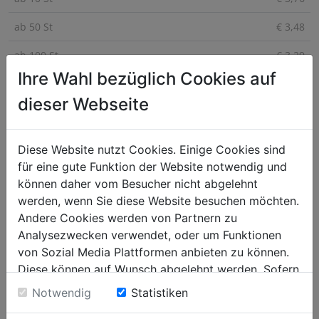
ab 50 St
€ 3,48
ab 100 St
€ 3,29
Ihre Wahl bezüglich Cookies auf
ab 250 St
€ 2,82
dieser Webseite
Der flexible, abnehmbare Deckel für Vorrats-Schüssel 3 Liter
Diese Website nutzt Cookies. Einige Cookies sind
PP schließt die Vorratsdosen luftdicht ab, dadurch eignen sich
für eine gute Funktion der Website notwendig und
diese Schüsseln auch besonders gut zum Transportieren und
können daher vom Besucher nicht abgelehnt
Servieren fertiger Speisen. In 6 Farben erhältlich.
werden, wenn Sie diese Website besuchen möchten.
Andere Cookies werden von Partnern zu
Analysezwecken verwendet, oder um Funktionen
von Sozial Media Plattformen anbieten zu können.
Diese können auf Wunsch abgelehnt werden. Sofern
sie unsere Webseite weiter nutzen, geben Sie
Notwendig
Statistiken
Einwilligung zu unseren Cookies.