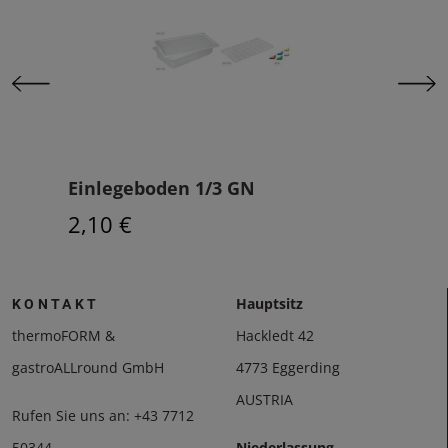
Einlegeboden 1/3 GN
Beh
2,10 €
3,1
Hauptsitz
KONTAKT
thermoFORM &
Hackledt 42
gastroALLround GmbH
4773 Eggerding
AUSTRIA
Rufen Sie uns an:
+43 7712
50344
Niederlassung