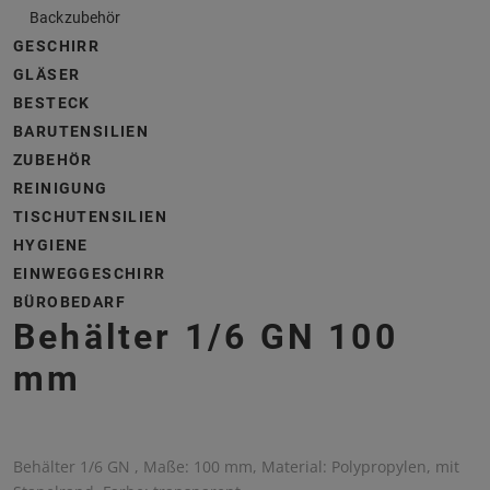
Backzubehör
GESCHIRR
GLÄSER
BESTECK
BARUTENSILIEN
ZUBEHÖR
REINIGUNG
TISCHUTENSILIEN
HYGIENE
EINWEGGESCHIRR
BÜROBEDARF
Behälter 1/6 GN 100
mm
Behälter 1/6 GN , Maße: 100 mm, Material: Polypropylen, mit