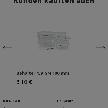
Kunden kauften auch
Behälter 1/9 GN 100 mm
Beh
3,10 €
3,4
Hauptsitz
KONTAKT