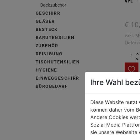
VPE
1
Backzubehör
GESCHIRR
GLÄSER
€ 10
BESTECK
exkl. M
BARUTENSILIEN
Lieferz
ZUBEHÖR
^
REINIGUNG
^
TISCHUTENSILIEN
HYGIENE
EINWEGGESCHIRR
Ihre Wahl bez
BÜROBEDARF
1 Stk. 
Einteil
Diese Website nutzt 
beige/
können daher vom Be
46,5 x 
Andere Cookies werd
Sozial Media Plattf
sie unsere Webseite 