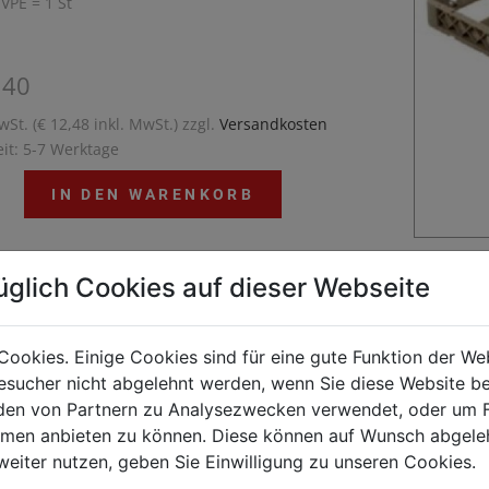
 VPE = 1 St
,40
wSt. (€ 12,48 inkl. MwSt.) zzgl.
Versandkosten
eit: 5-7 Werktage
IN DEN WARENKORB
üglich Cookies auf dieser Webseite
Tassenkorbmit 16 Einteilungen11,4 x 11,4 x 4 cm
ungenMaterial: PolypropylenFarbe:
Cookies. Einige Cookies sind für eine gute Funktion der W
braunAußenmaß: 50 x 50 x 10 cmInnenmaß: 46,5 x
sucher nicht abgelehnt werden, wenn Sie diese Website b
8,7 cm
en von Partnern zu Analysezwecken verwendet, oder um 
ormen anbieten zu können. Diese können auf Wunsch abgele
weiter nutzen, geben Sie Einwilligung zu unseren Cookies.