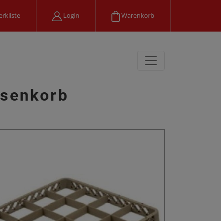
rkliste
Login
Warenkorb
ssenkorb