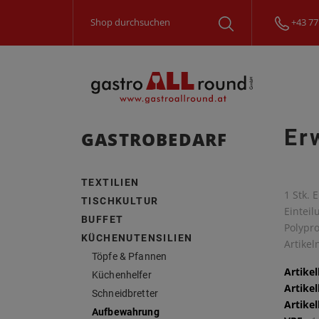
+43 77
Er
GASTROBEDARF
TEXTILIEN
1 Stk. 
TISCHKULTUR
Einteil
BUFFET
Polypro
KÜCHENUTENSILIEN
Artike
Töpfe & Pfannen
Artike
Küchenhelfer
Artike
Schneidbretter
Artike
Aufbewahrung