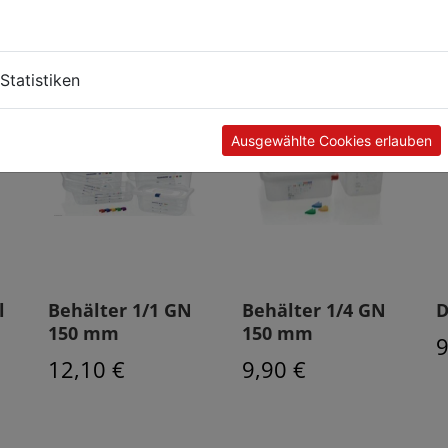
Kunden kauften auch
Statistiken
Ausgewählte Cookies erlauben
l
Behälter 1/1 GN
Behälter 1/4 GN
D
150 mm
150 mm
9
12,10 €
9,90 €