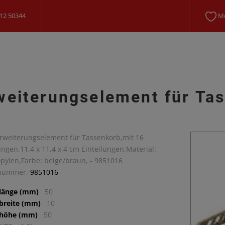
12 50344
Me
weiterungselement für Ta
Erweiterungselement für Tassenkorb,mit 16
ungen,11,4 x 11,4 x 4 cm Einteilungen,Material:
pylen,Farbe: beige/braun, - 9851016
lnummer:
9851016
llänge (mm)
50
lbreite (mm)
10
lhöhe (mm)
50