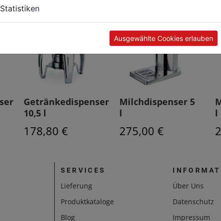
Statistiken
Ausgewählte Cookies erlauben
ser
Getränkedispenser
Milchdispenser 5
M
10,5 l
l
l
178,80 €
275,00 €
2
SERVICES
INFORMAT
Lieferung
Über Uns
Produktkataloge
Datenschutz
Blog
Impressum