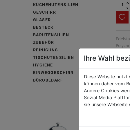
^
KÜCHENUTENSILIEN
^
GESCHIRR
GLÄSER
BESTECK
BARUTENSILIEN
Edelsta
ZUBEHÖR
Polycar
REINIGUNG
Ihre Wahl bez
TISCHUTENSILIEN
HYGIENE
EINWEGGESCHIRR
Diese Website nutzt 
BÜROBEDARF
können daher vom Be
Andere Cookies werd
Sozial Media Plattf
sie unsere Webseite 