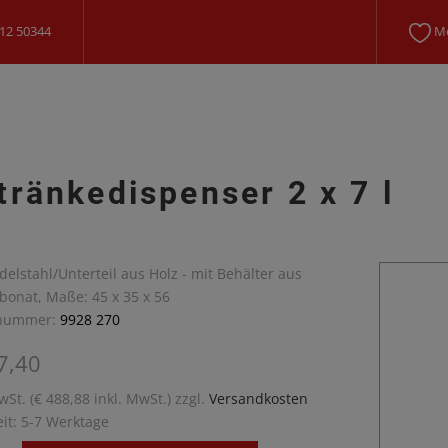
12 50344
Me
tränkedispenser 2 x 7 l
Edelstahl/Unterteil aus Holz - mit Behälter aus
bonat, Maße: 45 x 35 x 56
lnummer:
9928 270
7,40
wSt. (€ 488,88 inkl. MwSt.) zzgl.
Versandkosten
eit: 5-7 Werktage