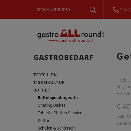
+43 77
Ge
GASTROBEDARF
TEXTILIEN
1 Stk. 
TISCHKULTUR
Polycar
BUFFET
Artike
Buffetspendergeräte
€ 40
Chafing Dishes
Tabletts Platten Schalen
exkl. M
Körbe
Lieferz
Schalen & Schüsseln