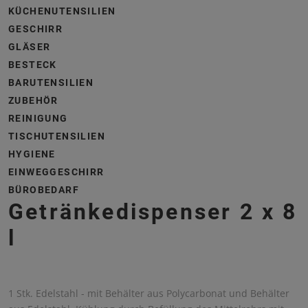
KÜCHENUTENSILIEN
GESCHIRR
GLÄSER
BESTECK
BARUTENSILIEN
ZUBEHÖR
REINIGUNG
TISCHUTENSILIEN
HYGIENE
EINWEGGESCHIRR
BÜROBEDARF
Getränkedispenser 2 x 8
l
1 Stk. Edelstahl - mit Behälter aus Polycarbonat und Behälter