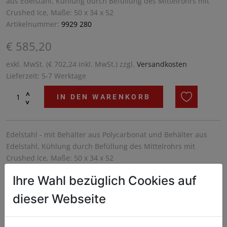
aus Edelstahl, Kühlung durch Befüllung des Mittelrohrs mit
Crushed Ice, Maße: 50 x 34 x 52
Artikelnummer:
9929 280
€ 585,20
exkl. MwSt. (€ 702,24 inkl. MwSt.) zzgl.
Versandkosten
Lieferzeit: 5-7 Werktage
^
IN DEN WARENKORB
^
Edelstahl - mit Behälter aus Polycarbonat und Behälter aus
Edelstahl, Kühlung durch Befüllung des Mittelrohrs mit
Crushed Ice, Maße: 50 x 34 x 52
Ihre Wahl bezüglich Cookies auf
dieser Webseite