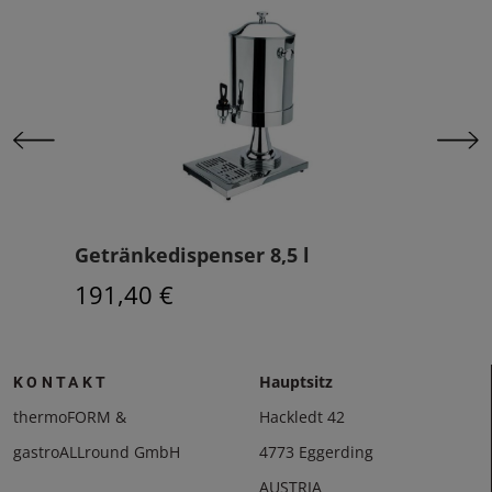
Getränkedispenser 8,5 l
Elek
Was
191,40 €
279
Hauptsitz
KONTAKT
thermoFORM &
Hackledt 42
gastroALLround GmbH
4773 Eggerding
AUSTRIA