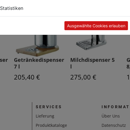
Statistiken
Ausgewählte Cookies erlauben
ser
Getränkedispenser
Milchdispenser 5
G
7 l
l
8
205,40 €
275,00 €
1
SERVICES
INFORMAT
Lieferung
Über Uns
Produktkataloge
Datenschutz