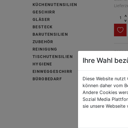
KÜCHENUTENSILIEN
Lieferz
GESCHIRR
^
GLÄSER
^
BESTECK
BARUTENSILIEN
ZUBEHÖR
REINIGUNG
geringe
TISCHUTENSILIEN
von 95
Ihre Wahl bez
HYGIENE
78 bis 
Raumpt
EINWEGGESCHIRR
Diese Website nutzt 
BÜROBEDARF
können daher vom Be
Andere Cookies werd
Sozial Media Plattf
sie unsere Webseite 