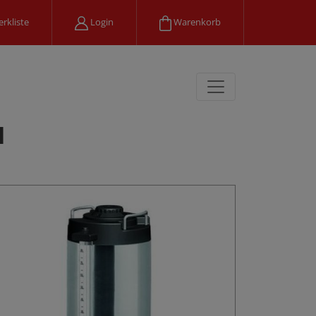
rkliste
Login
Warenkorb
l