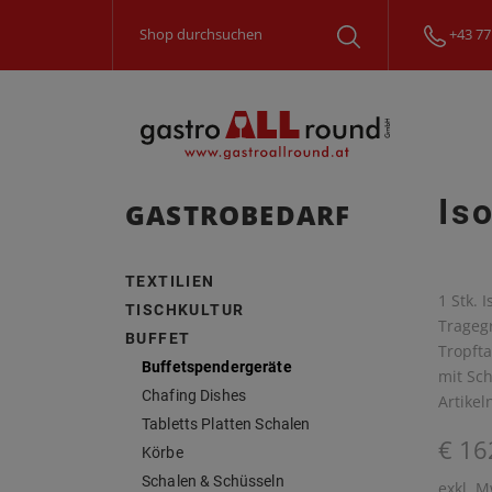
+43 77
Is
GASTROBEDARF
TEXTILIEN
1 Stk. 
TISCHKULTUR
Trageg
BUFFET
Tropfta
Buffetspendergeräte
mit Sc
Chafing Dishes
Artike
Tabletts Platten Schalen
€ 16
Körbe
Schalen & Schüsseln
exkl. M