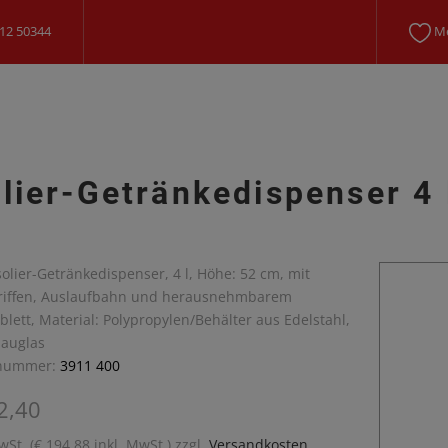
12 50344
Me
olier-Getränkedispenser 4 
Isolier-Getränkedispenser, 4 l, Höhe: 52 cm, mit
riffen, Auslaufbahn und herausnehmbarem
blett, Material: Polypropylen/Behälter aus Edelstahl,
hauglas
lnummer:
3911 400
2,40
wSt. (€ 194,88 inkl. MwSt.) zzgl.
Versandkosten