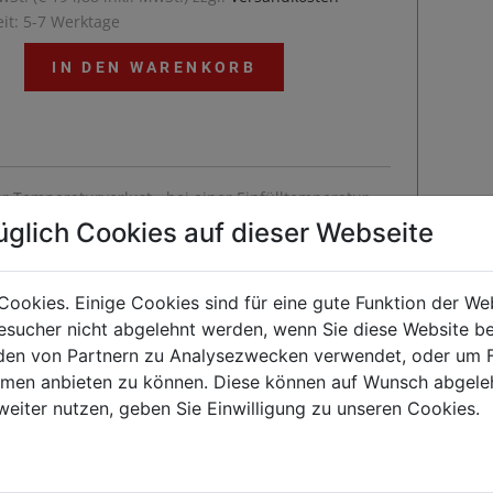
eit: 5-7 Werktage
IN DEN WARENKORB
r Temperaturverlust - bei einer Einfülltemperatur
 °C beträgt die Temperatur nach 6 stunden noc hca.
üglich Cookies auf dieser Webseite
81 °C. (gemessen bei durchschnittlicher
emperatur)
Cookies. Einige Cookies sind für eine gute Funktion der W
sucher nicht abgelehnt werden, wenn Sie diese Website b
en von Partnern zu Analysezwecken verwendet, oder um 
Kunden kauften auch
ormen anbieten zu können. Diese können auf Wunsch abgele
weiter nutzen, geben Sie Einwilligung zu unseren Cookies.