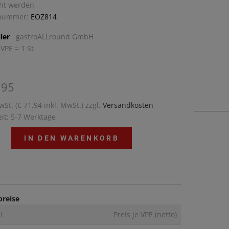
ht werden
lnummer:
EOZ814
ler
gastroALLround GmbH
 VPE = 1 St
,95
wSt. (€ 71,94 inkl. MwSt.) zzgl.
Versandkosten
eit: 5-7 Werktage
IN DEN WARENKORB
preise
l
Preis je VPE (netto)