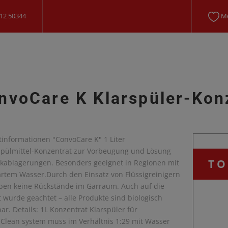
12 50344
Me
nvoCare K Klarspüler-Konz
tinformationen "ConvoCare K" 1 Liter
pülmittel-Konzentrat zur Vorbeugung und Lösung
TO
lkablagerungen. Besonders geeignet in Regionen mit
artem Wasser.Durch den Einsatz von Flüssigreinigern
iben keine Rückstände im Garraum. Auch auf die
wurde geachtet – alle Produkte sind biologisch
r. Details: 1L Konzentrat Klarspüler für
lean system muss im Verhältnis 1:29 mit Wasser