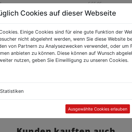
t
€ 55,95
üglich Cookies auf dieser Webseite
hinweise: Gefahrensymbol: Ätzend etc. Kat. 1 Gefahr:
Cookies. Einige Cookies sind für eine gute Funktion der W
egenüber Metallen korrosiv sein. Verursacht
sucher nicht abgelehnt werden, wenn Sie diese Website b
e Augenschäden. Sicherheitshinweise Nur in
en von Partnern zu Analysezwecken verwendet, oder um 
alverpackung aufbewahren.
ormen anbieten zu können. Diese können auf Wunsch abgele
handschuhe/Schutzkleidung/Augenschutz/
weiter nutzen, geben Sie Einwilligung zu unseren Cookies.
tsschutz/Gehörschutz/ ... tragen. BEI KONTAKT MIT
GEN: Einige Minuten lang behutsam mit Wasser
. Eventuell vorhandene Kontaktlinsen nach
keit entfernen. Weiter ausspülen. Sofort
FORMATIONSZENTRUM/Arzt/… anrufen. Verschüttete
Statistiken
 aufnehmen, um Materialschäden zu vermeiden. In
ionsbeständigem/… Behälter mit
ionsbeständiger Innenauskleidung aufbewahren.
Ausgewählte Cookies erlauben
Kunden kauften auch