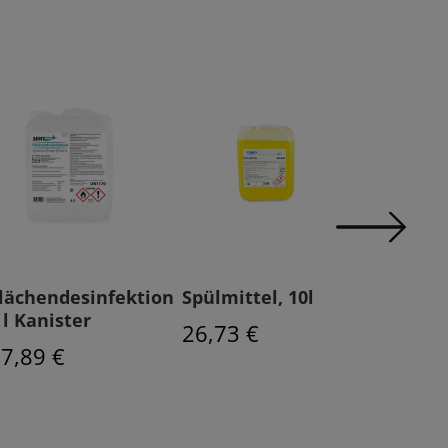
lächendesinfektion
Spülmittel, 10l
Essigrei
 l Kanister
26,73 €
40,36 
7,89 €