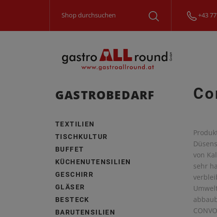
+43 77
Co
GASTROBEDARF
TEXTILIEN
Produk
TISCHKULTUR
Düsens
BUFFET
von Ka
KÜCHENUTENSILIEN
sehr h
GESCHIRR
verble
GLÄSER
Umwelt 
abbauba
BESTECK
CONVOC
BARUTENSILIEN