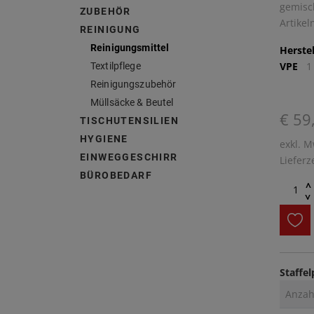
gemisc
ZUBEHÖR
Artike
REINIGUNG
Reinigungsmittel
Herstel
VPE
1
Textilpflege
Reinigungszubehör
Müllsäcke & Beutel
€ 59
TISCHUTENSILIEN
HYGIENE
exkl. M
EINWEGGESCHIRR
Lieferz
BÜROBEDARF
^
^
Staffel
Anzah