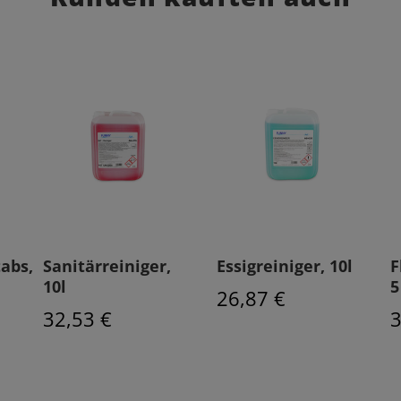
abs,
Sanitärreiniger,
Essigreiniger, 10l
F
10l
5
26,87 €
32,53 €
3