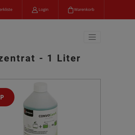
rkliste
Login
Warenkorb
entrat - 1 Liter
P