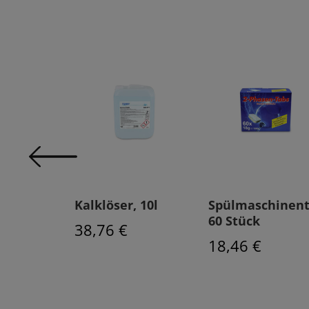
für
Kalklöser, 10l
Spülmaschinent
- 100
60 Stück
38,76 €
18,46 €