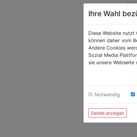
ab 2 S
Ihre Wahl bez
Pflicht
Diese Website nutzt 
Kann g
können daher vom Be
schwer
Andere Cookies werd
Origin
Sozial Media Plattf
Schutz
sie unsere Webseite 
Gesich
DEN AU
spülen
Möglich
GIFTIN
Notwendig
Mengen
korros
korros
Details anzeigen