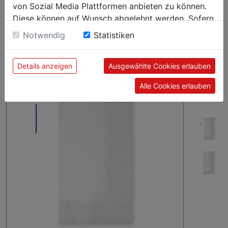
ab 30 Kt
€ 38,58
von Sozial Media Plattformen anbieten zu können.
Diese können auf Wunsch abgelehnt werden. Sofern
sie unsere Webseite weiter nutzen, geben Sie
Notwendig
Statistiken
Karton = 2.000 Stück, verpackt zu 8 x 250 Stück
Einwilligung zu unseren Cookies.
Details anzeigen
Ausgewählte Cookies erlauben
Alle Cookies erlauben