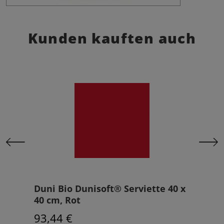
Kunden kauften auch
Duni Bio Dunisoft® Serviette 40 x
Serv
40 cm, Rot
33 c
93,44 €
49,