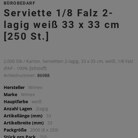
BÜROBEDARF
Serviette 1/8 Falz 2-
lagig weiß 33 x 33 cm
[250 St.]
2.000 Stk / Karton. Servietten 2-lagig, 33 x 33 cm, weiß, 1/8 Falz
(PAP - 100% Zellstoff)
Artikelnummer:
86988
Hersteller
Wimex
Marke
Wimex
Hauptfarbe
weiß
Anzahl Lagen
2lagig
Artikellänge (mm)
33
Artikelbreite (mm)
33
Packgröße
2000 (8 x 250)
Stück pro Pack
250