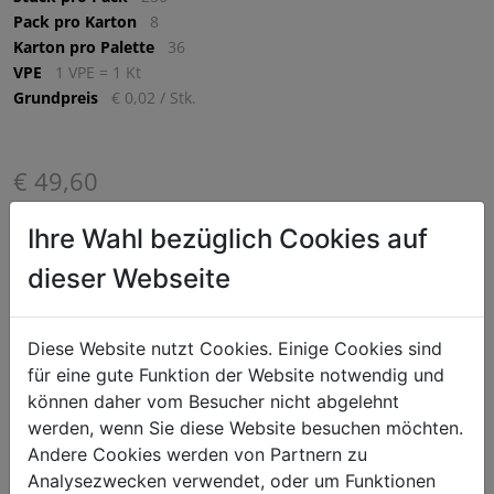
Pack pro Karton
8
Karton pro Palette
36
VPE
1 VPE = 1 Kt
Grundpreis
€ 0,02 / Stk.
€ 49,60
exkl. MwSt. (€ 59,52 inkl. MwSt.) zzgl.
Versandkosten
Ihre Wahl bezüglich Cookies auf
Lieferzeit: 5-7 Werktage
dieser Webseite
^
IN DEN WARENKORB
^
Diese Website nutzt Cookies. Einige Cookies sind
Staffelpreise
für eine gute Funktion der Website notwendig und
können daher vom Besucher nicht abgelehnt
Anzahl
Preis je VPE (netto)
werden, wenn Sie diese Website besuchen möchten.
ab 2 Kt
€ 46,08
Andere Cookies werden von Partnern zu
Analysezwecken verwendet, oder um Funktionen