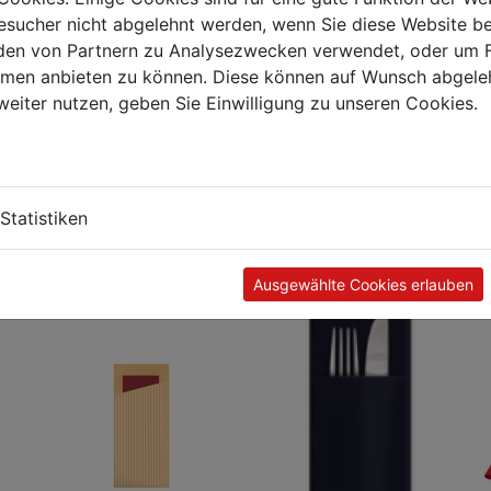
t
€ 49,82
sucher nicht abgelehnt werden, wenn Sie diese Website b
en von Partnern zu Analysezwecken verwendet, oder um 
ormen anbieten zu können. Diese können auf Wunsch abgele
weiter nutzen, geben Sie Einwilligung zu unseren Cookies.
iettentaschen Marble Burgundy
ige Serviette
e 200 x 85 mm
Statistiken
Kunden kauften auch
Ausgewählte Cookies erlauben