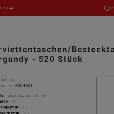
12 50344
Me
rviettentaschen/Besteckt
rgundy - 520 Stück
ck/Karton,
lnummer:
POCH-005
ler
gastroALLround GmbH
arbe
rot
llänge (mm)
20
lbreite (mm)
8.5