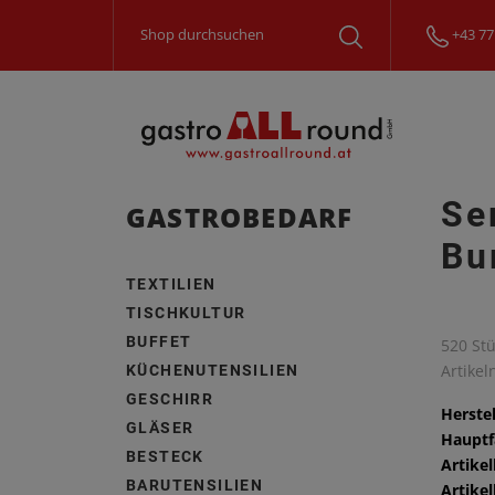
+43 77
Se
GASTROBEDARF
Bu
TEXTILIEN
TISCHKULTUR
BUFFET
520 Stü
Artike
KÜCHENUTENSILIEN
GESCHIRR
Herstel
GLÄSER
Hauptf
BESTECK
Artike
BARUTENSILIEN
Artike