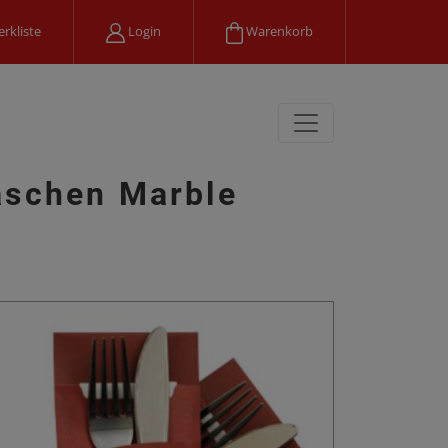
rkliste
Login
Warenkorb
aschen Marble