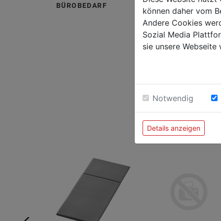
BÜROBEDARF
ab 5 K
können daher vom Be
Andere Cookies werd
Sozial Media Plattf
sie unsere Webseite 
- Serv
- 2-lag
- Größ
Notwendig
Details anzeigen