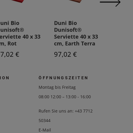
uni Bio
Duni Bio
Besteck
unisoft®
Dunisoft®
Klassik
erviette 40 x 33
Serviette 40 x 33
bordeu
m, Rot
cm, Earth Terra
9x19,7c
7,02 €
97,02 €
58,45 
ION
ÖFFNUNGSZEITEN
Montag bis Freitag
08:00 12:00 – 13:00 - 16:00
Rufen Sie uns an:
+43 7712
50344
E-Mail