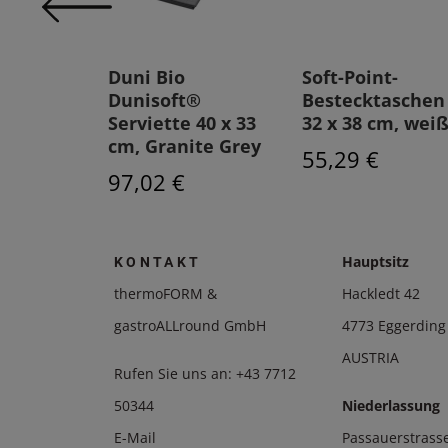
asche
Duni Bio
Soft-Point-
mm,
Dunisoft®
Bestecktaschen
Serviette 40 x 33
32 x 38 cm, wei
cm, Granite Grey
55,29 €
97,02 €
Hauptsitz
KONTAKT
thermoFORM &
Hackledt 42
gastroALLround GmbH
4773 Eggerding
AUSTRIA
Rufen Sie uns an:
+43 7712
50344
Niederlassung
E-Mail
Passauerstrass