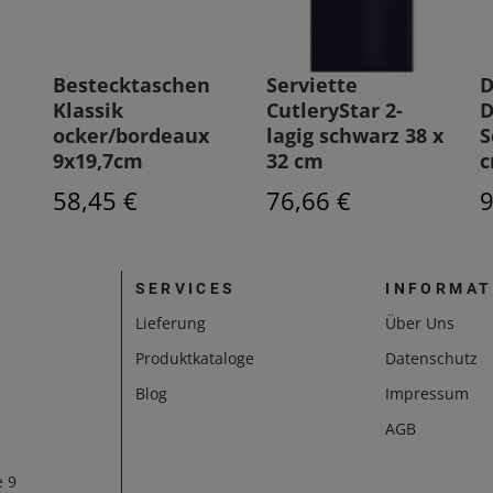
Bestecktaschen
Serviette
D
Klassik
CutleryStar 2-
D
ß
ocker/bordeaux
lagig schwarz 38 x
S
9x19,7cm
32 cm
c
58,45 €
76,66 €
9
SERVICES
INFORMAT
Lieferung
Über Uns
Produktkataloge
Datenschutz
Blog
Impressum
AGB
e 9