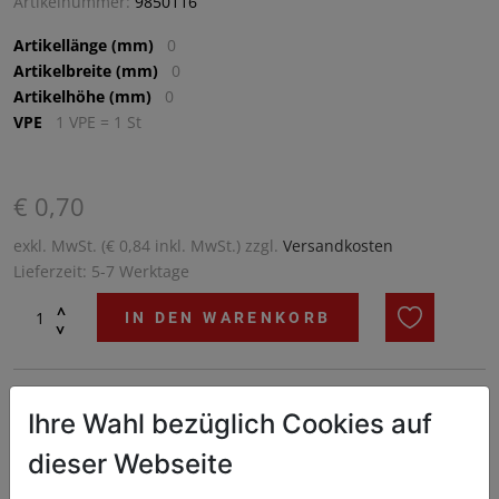
Artikelnummer:
9850116
Artikellänge (mm)
0
Artikelbreite (mm)
0
Artikelhöhe (mm)
0
VPE
1 VPE = 1 St
€ 0,70
exkl. MwSt. (€ 0,84 inkl. MwSt.) zzgl.
Versandkosten
Lieferzeit: 5-7 Werktage
^
IN DEN WARENKORB
^
1 Stk. MarkierungsclipsFarbe: blau
Ihre Wahl bezüglich Cookies auf
dieser Webseite