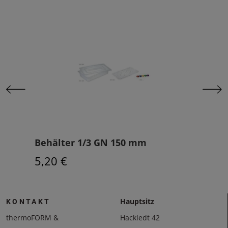
Behälter 1/3 GN 150 mm
Vor
5,20 €
5,5
Hauptsitz
KONTAKT
thermoFORM &
Hackledt 42