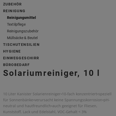
ZUBEHÖR
REINIGUNG
Reinigungsmittel
Textilpflege
Reinigungszubehör
Müllsäcke & Beutel
TISCHUTENSILIEN
HYGIENE
EINWEGGESCHIRR
BÜROBEDARF
Solariumreiniger, 10 l
10 Liter Kanister Solarienreiniger•10-fach konzentriert•speziell
für Sonnenbänke•verursacht keine Spannungsskorrosion•pH-
neutral und hautfreundlich•auch geeignet für Fliesen,
Kunststoff, Lack und Edelstahl, VOC-Gehalt < 3%