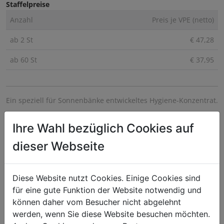
Staffelpreise
Anzahl
Preis je VPE (netto)
ab 2 St
€ 47,28
ab 60 St
€ 37,95
Ein speziell für Sonnenbänke entwickeltes Hygiene-Konzentrat.
Wirksam gegen unhygienische Verschmutzungen aller Art.
Ihre Wahl bezüglich Cookies auf
Verursacht keine Spannungsrisskorrosion und ist in der
dieser Webseite
Anwendungskonzentration pH-neutral und hautfreundlich.
Zur hygienischen Reinigung von Sonnenbänken sowie allen
Diese Website nutzt Cookies. Einige Cookies sind
wasserfesten Oberflächen und Böden.
für eine gute Funktion der Website notwendig und
Geeignet für Fliesen, Kunststoff, Lack u. Edelstahl.
können daher vom Besucher nicht abgelehnt
werden, wenn Sie diese Website besuchen möchten.
Dosierung: 1:10 mit Wasser verdünnen. Aufsprühen und nach