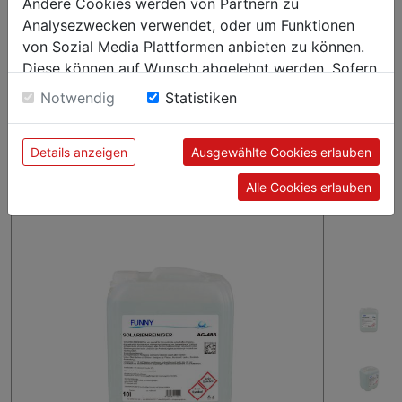
Andere Cookies werden von Partnern zu
min. 60 Sek.
Analysezwecken verwendet, oder um Funktionen
von Sozial Media Plattformen anbieten zu können.
Einwirkzeit mit neuem weichen saugfähigen Papier oder
Diese können auf Wunsch abgelehnt werden. Sofern
trockenem Tuch abwischen.
sie unsere Webseite weiter nutzen, geben Sie
Notwendig
Statistiken
Bitte beachten Sie vor Anwendung sorgfältig die Sicherheits-,
Einwilligung zu unseren Cookies.
Dosier- und Anwendungshinweise auf dem Etikett oder der
Produktinformation, sowie Produkte mit Biozide vorsichtig
Details anzeigen
Ausgewählte Cookies erlauben
verwenden!
Alle Cookies erlauben