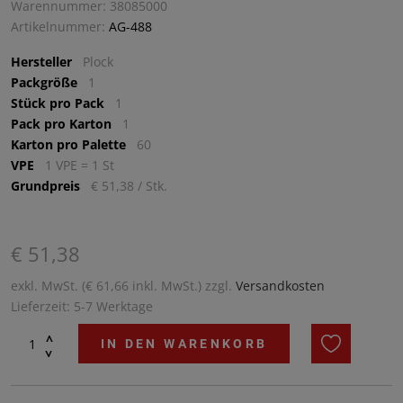
Warennummer: 38085000
Artikelnummer:
AG-488
Hersteller
Plock
Packgröße
1
Stück pro Pack
1
Pack pro Karton
1
Karton pro Palette
60
VPE
1 VPE = 1 St
Grundpreis
€ 51,38 / Stk.
€ 51,38
exkl. MwSt. (€ 61,66 inkl. MwSt.) zzgl.
Versandkosten
Lieferzeit: 5-7 Werktage
^
IN DEN WARENKORB
^