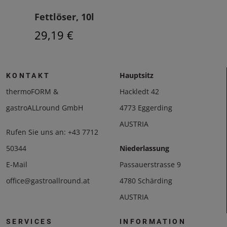
Fettlöser, 10l
Sola
29,19 €
51,
Hauptsitz
KONTAKT
thermoFORM &
Hackledt 42
gastroALLround GmbH
4773 Eggerding
AUSTRIA
Rufen Sie uns an:
+43 7712
50344
Niederlassung
E-Mail
Passauerstrasse 9
office@gastroallround.at
4780 Schärding
AUSTRIA
SERVICES
INFORMATION