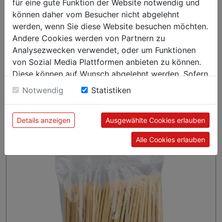
Staffelpreise
für eine gute Funktion der Website notwendig und
können daher vom Besucher nicht abgelehnt
Anzahl
Preis je VPE (netto)
werden, wenn Sie diese Website besuchen möchten.
ab 2 Kt
€ 122,82
Andere Cookies werden von Partnern zu
Analysezwecken verwendet, oder um Funktionen
ab 15 Kt
€ 115,32
von Sozial Media Plattformen anbieten zu können.
Diese können auf Wunsch abgelehnt werden. Sofern
sie unsere Webseite weiter nutzen, geben Sie
Notwendig
Statistiken
Karton = 10.000 Stück
Einwilligung zu unseren Cookies.
Verpackt zu 40 x 250 Stück
Details anzeigen
Ausgewählte Cookies erlauben
Alle Cookies erlauben