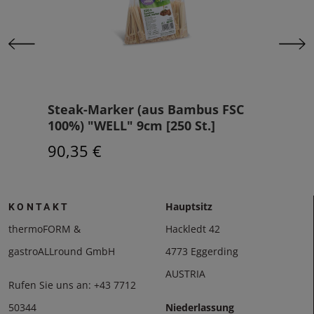
 FSC
Steak-Marker (aus Bambus FSC
Spi
]
100%) "WELL" 9cm [250 St.]
150
90,35 €
161
Hauptsitz
KONTAKT
thermoFORM &
Hackledt 42
gastroALLround GmbH
4773 Eggerding
AUSTRIA
Rufen Sie uns an:
+43 7712
50344
Niederlassung