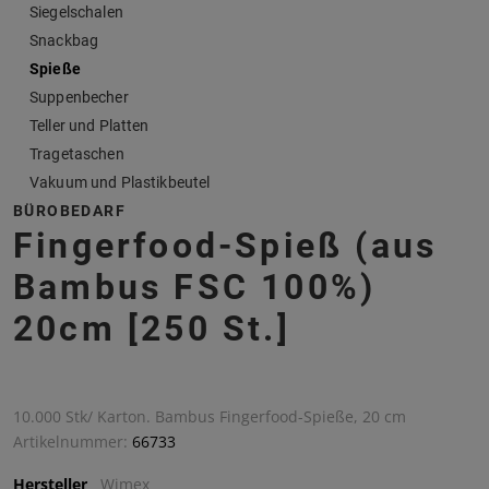
Siegelschalen
Snackbag
Spieße
Suppenbecher
Teller und Platten
Tragetaschen
Vakuum und Plastikbeutel
BÜROBEDARF
Fingerfood-Spieß (aus
Bambus FSC 100%)
20cm [250 St.]
10.000 Stk/ Karton. Bambus Fingerfood-Spieße, 20 cm
Artikelnummer:
66733
Hersteller
Wimex